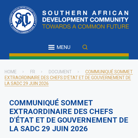
Skip
to
main
content
MENU
HOME
FR
DOCUMENT
COMMUNIQUÉ SOMMET
EXTRAORDINAIRE DES CHEFS D'ÉTAT ET DE GOUVERNEMENT DE
Breadcrumb
LA SADC 29 JUIN 2026
COMMUNIQUÉ SOMMET
EXTRAORDINAIRE DES CHEFS
D'ÉTAT ET DE GOUVERNEMENT DE
LA SADC 29 JUIN 2026