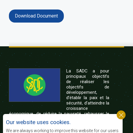
Download Document
La SADC a pour
principaux objectifs
de réaliser les
objectifs de
développement,
d’établir la paix et la
sécurité, d’atteindre la
croissance
économique, de réduire la pauvreté, rehausser le
niveau et la qualité de vie du peuple de l’Afrique
Our website uses cookies.
australe et d’appuyer les défavorisés sociaux par le
biais de l’intégration régionale, de principes
We are always working to improve this website for our users.