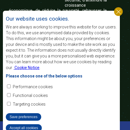
sécurité, d’atteindre la
croissance
économique, de réduire la pauvreté, rehausser le
niveau et la qualité de vie du peuple de l’Afrique
Our website uses cookies.
australe et d’appuyer les défavorisés sociaux par le
biais de l’intégration régionale, de principes
We are always working to improve this website for our users.
démocratiques consolidés et d’un développement
To do this, we use anonymised data provided by cookies.
équitable et durable.
This information might be about you, your preferences or
your device and is mostly used to make the site work as you
expect it to. The information does not usually directly identify
Nous contacter
you, but it can give you a more personalised web experience.
You can learn more about how we use cookies by reading
SADC House
our
Cookie Notice
.
Plot No. 54385
Central Business District
Please choose one of the below options
Private Bag 0095
Gaborone, Botswana
Courriel:
Performance cookies
registry@sadc.int
Tel:
+267 395 1863
Functional cookies
Fax:
+267 397 2848
/ +267 318 1070
Targeting cookies
Save preferences
©2022 SADC. Tous droits réservés.
Accept all cookies
Withdraw consent