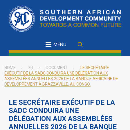
Skip
to
main
content
MENU
HOME
FR
DOCUMENT
LE SECRÉTAIRE
EXÉCUTIF DE LA SADC CONDUIRA UNE DÉLÉGATION AUX
Breadcrumb
ASSEMBLÉES ANNUELLES 2026 DE LA BANQUE AFRICAINE DE
DÉVELOPPEMENT À BRAZZAVILLE, AU CONGO.
LE SECRÉTAIRE EXÉCUTIF DE LA
SADC CONDUIRA UNE
DÉLÉGATION AUX ASSEMBLÉES
ANNUELLES 2026 DE LA BANQUE