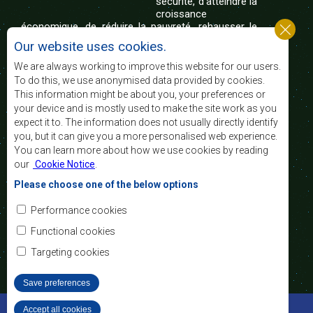
sécurité, d’atteindre la
croissance
économique, de réduire la pauvreté, rehausser le
niveau et la qualité de vie du peuple de l’Afrique
Our website uses cookies.
australe et d’appuyer les défavorisés sociaux par le
biais de l’intégration régionale, de principes
We are always working to improve this website for our users.
démocratiques consolidés et d’un développement
To do this, we use anonymised data provided by cookies.
équitable et durable.
This information might be about you, your preferences or
your device and is mostly used to make the site work as you
expect it to. The information does not usually directly identify
Nous contacter
you, but it can give you a more personalised web experience.
You can learn more about how we use cookies by reading
SADC House
our
Cookie Notice
.
Plot No. 54385
Central Business District
Please choose one of the below options
Private Bag 0095
Gaborone, Botswana
Courriel:
Performance cookies
registry@sadc.int
Tel:
+267 395 1863
Functional cookies
Fax:
+267 397 2848
/ +267 318 1070
Targeting cookies
Save preferences
©2022 SADC. Tous droits réservés.
Accept all cookies
Withdraw consent