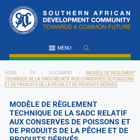
Skip
to
main
content
MENU
HOME
FR
DOCUMENT
MODÈLE DE RÈGLEMENT
TECHNIQUE DE LA SADC RELATIF AUX CONSERVES DE POISSONS
Breadcrumb
ET DE PRODUITS DE LA PÊCHE ET DE PRODUITS DÉRIVÉS
MODÈLE DE RÈGLEMENT
TECHNIQUE DE LA SADC RELATIF
AUX CONSERVES DE POISSONS ET
DE PRODUITS DE LA PÊCHE ET DE
PRODUITS DÉRIVÉS