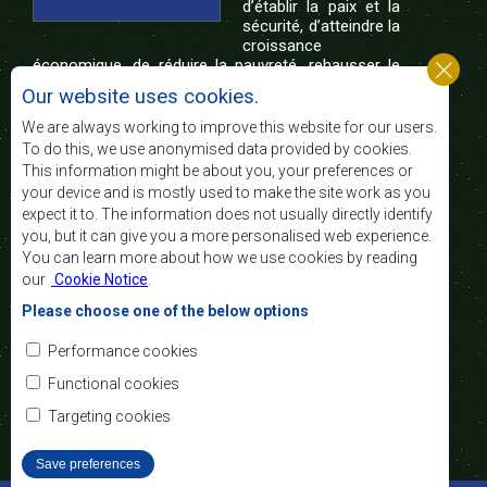
d’établir la paix et la
sécurité, d’atteindre la
croissance
économique, de réduire la pauvreté, rehausser le
niveau et la qualité de vie du peuple de l’Afrique
Our website uses cookies.
australe et d’appuyer les défavorisés sociaux par le
biais de l’intégration régionale, de principes
We are always working to improve this website for our users.
démocratiques consolidés et d’un développement
To do this, we use anonymised data provided by cookies.
équitable et durable.
This information might be about you, your preferences or
your device and is mostly used to make the site work as you
expect it to. The information does not usually directly identify
Nous contacter
you, but it can give you a more personalised web experience.
You can learn more about how we use cookies by reading
SADC House
our
Cookie Notice
.
Plot No. 54385
Central Business District
Please choose one of the below options
Private Bag 0095
Gaborone, Botswana
Courriel:
Performance cookies
registry@sadc.int
Tel:
+267 395 1863
Functional cookies
Fax:
+267 397 2848
/ +267 318 1070
Targeting cookies
Save preferences