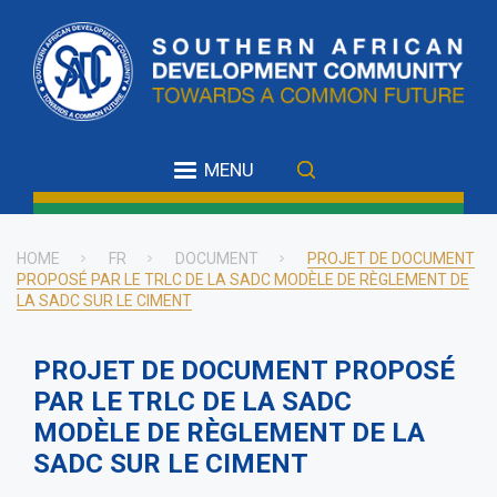
Skip
to
main
content
MENU
HOME
FR
DOCUMENT
PROJET DE DOCUMENT
PROPOSÉ PAR LE TRLC DE LA SADC MODÈLE DE RÈGLEMENT DE
Breadcrumb
LA SADC SUR LE CIMENT
PROJET DE DOCUMENT PROPOSÉ
PAR LE TRLC DE LA SADC
MODÈLE DE RÈGLEMENT DE LA
SADC SUR LE CIMENT