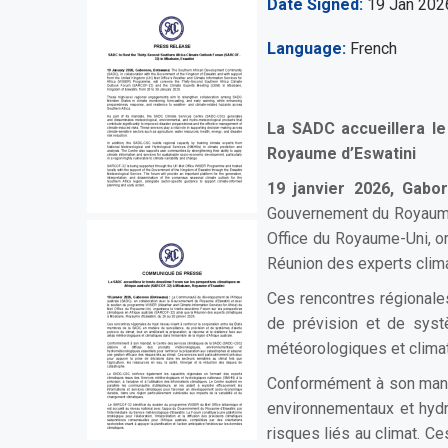
Date Signed
19 Jan 202
Language
French
La SADC accueillera l
Royaume d’Eswatini
19 janvier 2026, Gabo
Gouvernement du Royaume
Office du Royaume-Uni, o
Réunion des experts clim
Ces rencontres régionales
de prévision et de systè
météorologiques et climat
Conformément à son manda
environnementaux et hydr
risques liés au climat. C