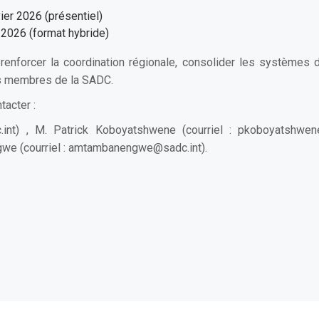
ier 2026 (présentiel)
6 (format hybride)
renforcer la coordination régionale, consolider les systèmes d
ats membres de la SADC.
tacter :
int
) , M. Patrick Koboyatshwene (courriel :
pkoboyatshwen
e (courriel :
amtambanengwe@sadc.int
).