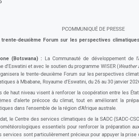
6
P
COMMUNIQUÉ DE PRESSE
e trente-deuxième Forum sur les perspectives climatique
rone (Botswana) :
La Communauté de développement de l’Af
 d’Eswatini et avec le soutien du programme WISER (
Weather a
rganisera le trente-deuxième Forum sur les perspectives climat
atiques à Mbabane, Royaume d’Eswatini, du 26 au 30 janvier 202
 de haut niveau visent à renforcer la coopération entre les Ét
mes d’alerte précoce du climat, tout en améliorant la prépar
iques dans l’ensemble de la région d’Afrique australe.
t, le Centre des services climatiques de la SADC (SADC-CSC)
ométéorologiques essentiels pour renforcer la préparation aux
es services sont particulièrement précieux pour appuyer la pris