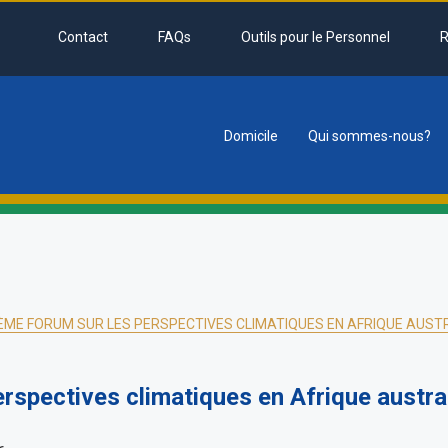
Contact
FAQs
Outils pour le Personnel
R
Domicile
Qui sommes-nous?
tion
ÈME FORUM SUR LES PERSPECTIVES CLIMATIQUES EN AFRIQUE AUST
erspectives climatiques en Afrique aust