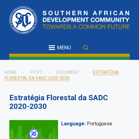
Skip
to
main
content
MENU
HOME
PT PT
DOCUMENT
ESTRATÉGIA
FLORESTAL DA SADC 2020-2030
Breadcrumb
Estratégia Florestal da SADC
2020-2030
Language
Portuguese