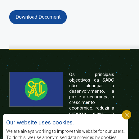
Download Document
Os principais
objectivos da SADC
são alcançar o
desenvolvimento, a
paz e a segurança, o
crescimento
económico, reduzir a
pobreza, elevar o
nível e a qualidade de vida das populações da
Our website uses cookies.
África Austral, e apoiar as camadas sociais
desfavorecidas mediante a integração regional,
We are always working to improve this website for our users.
assente nos princípios democráticos e no
To do this, we use anonymised data provided by cookies.