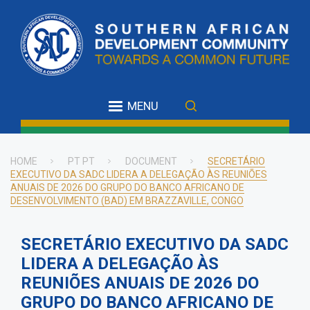
Skip
to
main
content
MENU
HOME
PT PT
DOCUMENT
SECRETÁRIO
EXECUTIVO DA SADC LIDERA A DELEGAÇÃO ÀS REUNIÕES
Breadcrumb
ANUAIS DE 2026 DO GRUPO DO BANCO AFRICANO DE
DESENVOLVIMENTO (BAD) EM BRAZZAVILLE, CONGO
SECRETÁRIO EXECUTIVO DA SADC
LIDERA A DELEGAÇÃO ÀS
REUNIÕES ANUAIS DE 2026 DO
GRUPO DO BANCO AFRICANO DE