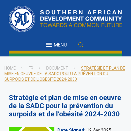
Skip
to
main
content
MENU
HOME
FR
DOCUMENT
STRATÉGIE ET PLAN DE
MISE EN OEUVRE DE LA SADC POUR LA PRÉVENTION DU
Breadcrumb
SURPOIDS ET DE L’OBÉSITÉ 2024-2030
Stratégie et plan de mise en oeuvre
de la SADC pour la prévention du
surpoids et de l’obésité 2024-2030
Date Signed
12 Avr 2025