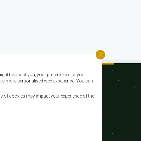
ight be about you, your preferences or your
 you a more personalised web experience. You can
es of cookies may impact your experience of the
Email:
registry@sadc.int
Tel:
+267 395 1863
Fax:
+267 397 2848 / +267 318 1070