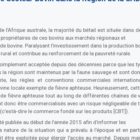
de l'Afrique australe, la majorité du bétail est située dans
s propriétaires de ces bovins aux marchés régionaux et
nde bovine. Paralysant l'investissement dans la production bo
rural et contribue au renforcement de la pauvreté rurale.
 simplement acceptée depuis des décennies parce que les typ
la région sont maintenus par la faune sauvage et sont donc
nte, les règles et conventions commerciales internation
vine locale exempte de fièvre aphteuse. Heureusement, cette 
de fièvre aphteuse tout au long de différentes chaînes de va
t donc être commercialisés avec un risque négligeable de tr
A (c'està-dire le commerce fondé sur les produits [CBT]).
té publiée au début de l'année 2015 afin d'informer les
 nature de la situation qui a prévalu à l'époque et en part
t être exploitée pour élargir l'accès au marché. Depuis ma