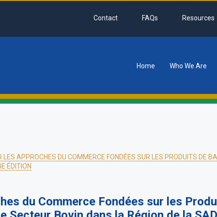
Contact
FAQs
Resources
Home
Who We Are
tion
UR LES APPROCHES DU COMMERCE FONDÉES SUR LES PRODUITS DE BA
E ÉDITION
oches du Commerce Fondées sur les Produi
e Secteur Bovin dans la Région de la SAD