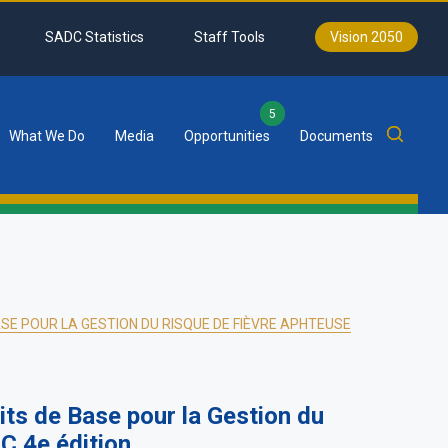
SADC Statistics
Staff Tools
Vision 2050
5
What We Do
Media
Opportunities
Documents
SE POUR LA GESTION DU RISQUE DE FIÈVRE APHTEUSE
ts de Base pour la Gestion du
C 4e édition