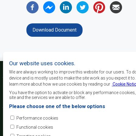
Download Document
Our website uses cookies.
We are always working to improve this website for our users. To d
device and is mostly used to make the site work as you expect it to
learn more about how we use cookies by reading our
Cookie Noti
The main objectives o
development, peace and 
You have the option to activate or block any performance cookies
growth, to alleviate pove
site and the services we are able to offer.
and quality of life of 
Please choose one of the below options
Africa, and support the
through regional integrat
Performance cookies
principles and equit
development.
Functional cookies