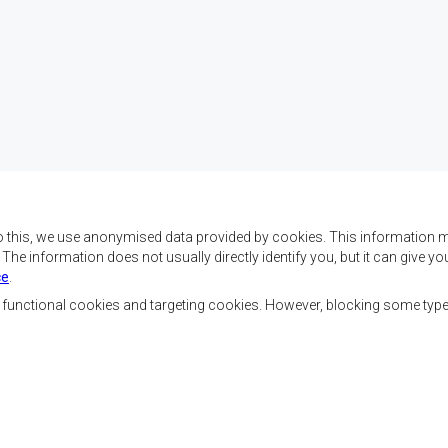
o this, we use anonymised data provided by cookies. This information m
. The information does not usually directly identify you, but it can give
ce
.
f SADC are to achieve
Contact Us
security, and economic
, functional cookies and targeting cookies. However, blocking some typ
rty, enhance the standard
SADC House
the peoples of Southern
Plot No. 54385
 socially disadvantaged
Central Business District
ion, built on democratic
Private Bag 0095
Gaborone, Botswana
able and sustainable