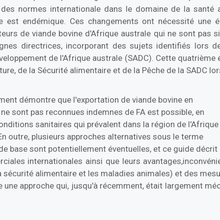
 des normes internationale dans le domaine de la santé
e est endémique. Ces changements ont nécessité une édi
teurs de viande bovine d'Afrique australe qui ne sont pas
nes directrices, incorporant des sujets identifiés lors d
eloppement de l'Afrique australe (SADC). Cette quatrième é
ture, de la Sécurité alimentaire et de la Pêche de la SADC lo
ent démontre que l'exportation de viande bovine en
 ne sont pas reconnues indemnes de FA est possible, en
onditions sanitaires qui prévalent dans la région de l'Afrique
 outre, plusieurs approches alternatives sous le terme
 base sont potentiellement éventuelles, et ce guide décrit
les internationales ainsi que leurs avantages,inconvénien
a sécurité alimentaire et les maladies animales) et des mesur
ffre une approche qui, jusqu'à récemment, était largement m