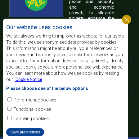
peace and security,
and economic
growth, to alleviate
poverty, enhance the
standard and quality
Our website uses cookies.
of life of the peoples of Southern Africa, and
support the socially disadvantaged through
We are always working to improve this website for our users.
regional integration, built on democratic principles
To do this, we use anonymised data provided by cookies.
and equitable and sustainable development.
This information might be about you, your preferences or
your device and is mostly used to make the site work as you
expect it to. The information does not usually directly identify
Contact Us
you, but it can give you a more personalised web experience.
You can learn more about how we use cookies by reading
SADC House
our
Cookie Notice
.
Plot No. 54385
Central Business District
Please choose one of the below options
Private Bag 0095
Gaborone, Botswana
Email:
Performance cookies
registry@sadc.int
Tel:
+267 395 1863
Functional cookies
Fax:
+267 397 2848
/ +267 318 1070
Targeting cookies
Save preferences