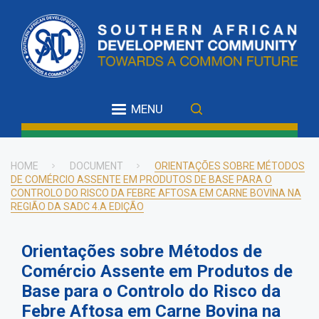
Skip
to
main
content
MENU
HOME
DOCUMENT
ORIENTAÇÕES SOBRE MÉTODOS
DE COMÉRCIO ASSENTE EM PRODUTOS DE BASE PARA O
Breadcrumb
CONTROLO DO RISCO DA FEBRE AFTOSA EM CARNE BOVINA NA
REGIÃO DA SADC 4.A EDIÇÃO
Orientações sobre Métodos de
Comércio Assente em Produtos de
Base para o Controlo do Risco da
Febre Aftosa em Carne Bovina na